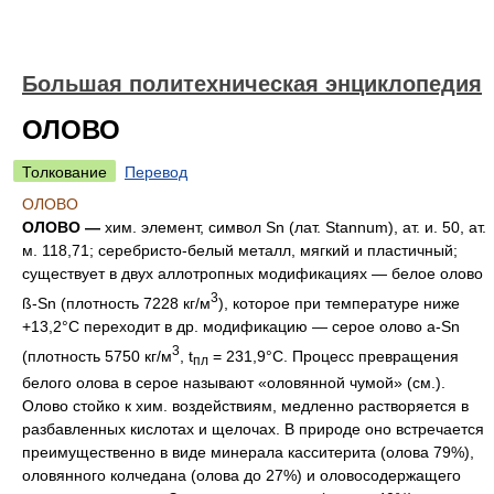
Большая политехническая энциклопедия
ОЛОВО
Толкование
Перевод
ОЛОВО
ОЛОВО —
хим. элемент, символ Sn (лат. Stannum), ат. и. 50, ат.
м. 118,71; серебристо-белый металл, мягкий и пластичный;
существует в двух аллотропных модификациях — белое олово
3
ß-Sn (плотность 7228 кг/м
), которое при температуре ниже
+13,2°С переходит в др. модификацию — серое олово a-Sn
3
(плотность 5750 кг/м
, t
= 231,9°С. Процесс превращения
пл
белого олова в серое называют «оловянной чумой» (см.).
Олово стойко к хим. воздействиям, медленно растворяется в
разбавленных кислотах и щелочах. В природе оно встречается
преимущественно в виде минерала касситерита (олова 79%),
оловянного колчедана (олова до 27%) и оловосодержащего