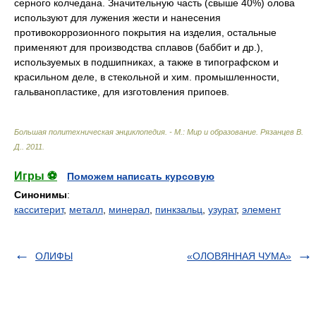
серного колчедана. Значительную часть (свыше 40%) олова
используют для лужения жести и нанесения
противокоррозионного покрытия на изделия, остальные
применяют для производства сплавов (баббит и др.),
используемых в подшипниках, а также в типографском и
красильном деле, в стекольной и хим. промышленности,
гальванопластике, для изготовления припоев.
Большая политехническая энциклопедия. - М.: Мир и образование
.
Рязанцев В.
Д.
.
2011
.
Игры ⚽
Поможем написать курсовую
Синонимы
:
касситерит
,
металл
,
минерал
,
пинкзальц
,
узурат
,
элемент
ОЛИФЫ
«ОЛОВЯННАЯ ЧУМА»