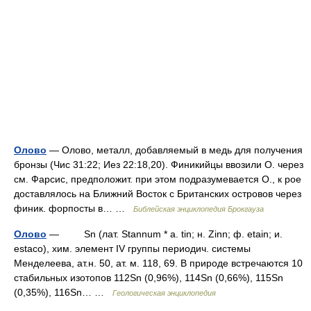
Олово
— Олово, металл, добавляемый в медь для получения
бронзы (Чис 31:22; Иез 22:18,20). Финикийцы ввозили О. через
см. Фарсис, предположит. при этом подразумевается О., к рое
доставлялось на Ближний Восток с Британских островов через
финик. форпосты в… …
Библейская энциклопедия Брокгауза
Олово
— Sn (лат. Stannum * a. tin; н. Zinn; ф. etain; и.
estaсo), хим. элемент IV группы периодич. системы
Менделеева, ат.н. 50, ат. м. 118, 69. B природе встречаются 10
стабильных изотопов 112Sn (0,96%), 114Sn (0,66%), 115Sn
(0,35%), 116Sn… …
Геологическая энциклопедия