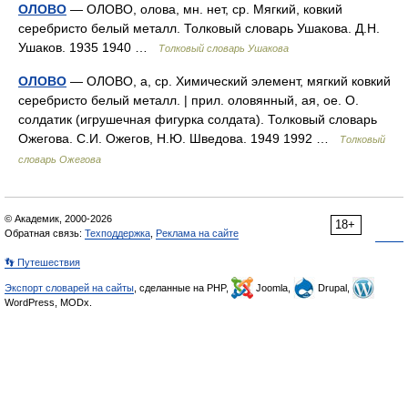
ОЛОВО
— ОЛОВО, олова, мн. нет, ср. Мягкий, ковкий
серебристо белый металл. Толковый словарь Ушакова. Д.Н.
Ушаков. 1935 1940 …
Толковый словарь Ушакова
ОЛОВО
— ОЛОВО, а, ср. Химический элемент, мягкий ковкий
серебристо белый металл. | прил. оловянный, ая, ое. О.
солдатик (игрушечная фигурка солдата). Толковый словарь
Ожегова. С.И. Ожегов, Н.Ю. Шведова. 1949 1992 …
Толковый
словарь Ожегова
© Академик, 2000-2026
18+
Обратная связь:
Техподдержка
,
Реклама на сайте
👣 Путешествия
Экспорт словарей на сайты
, сделанные на PHP,
Joomla,
Drupal,
WordPress, MODx.