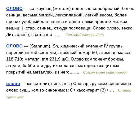
ОЛОВО
— ср. крушец (металл) пепельно серебристый, белее
свинца, весьма мягкий, легкоплавкий, легкий весом, более
прочих удобный для паянья и для отливки простых мелких
вешиц; | ·стар. свинец, откуда пословица: Слово олово, веско.
Лить олово, святочное… …
Толковый словарь Даля
ОЛОВО
— (Stannum), Sn, химический элемент IV группы
периодической системы, атомный номер 50, атомная масса
118,710; металл, tпл 231,9 шC. Олово компонент бронзы,
латуни, баббита и других сплавов, материал защитных
покрытий на металлах, из него… …
Современная энциклопедия
олово
— касситерит, пинкзальц Словарь русских синонимов.
олово сущ., кол во синонимов: 6 • касситерит (3) • …
Словарь
синонимов