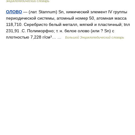
энциклопедический словарь
ОЛОВО
— (лат. Stannum) Sn, химический элемент IV группы
периодической системы, атомный номер 50, атомная масса
118,710. Серебристо белый металл, мягкий и пластичный; tпл
231,91 .С. Полиморфно; т. н. белое олово (или ? Sn) с
плотностью 7,228 г/см³… …
Большой Энциклопедический словарь